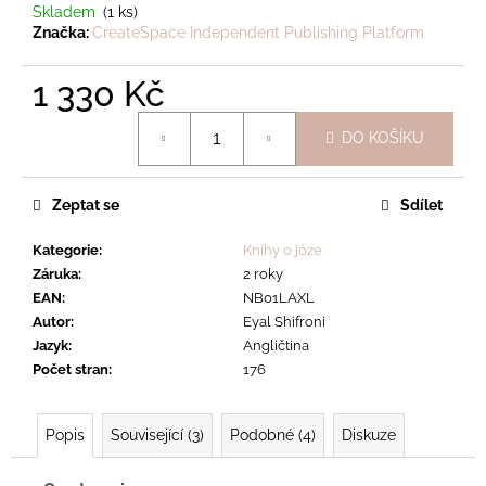
Skladem
(1 ks)
Značka:
CreateSpace Independent Publishing Platform
1 330 Kč
Měrná
DO KOŠÍKU
cena:
Zeptat se
Sdílet
Kategorie
:
Knihy o józe
Záruka
:
2 roky
EAN
:
NB01LAXL
Autor
:
Eyal Shifroni
Jazyk
:
Angličtina
Počet stran
:
176
Popis
Související (3)
Podobné (4)
Diskuze