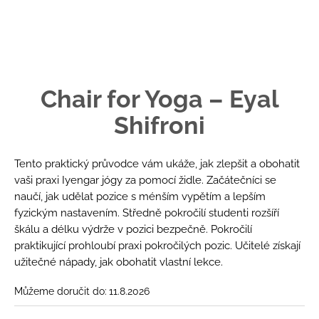
č
u
j
e
m
e
Chair for Yoga – Eyal
Shifroni
KURZ
NA
IYENGAR
LANECH
Tento praktický průvodce vám ukáže, jak zlepšit a obohatit
S
vaši praxi Iyengar jógy za pomocí židle. Začátečníci se
ADÉLOU
KOVALOVOU
naučí, jak udělat pozice s ménším vypětím a lepším
fyzickým nastavením. Středně pokročilí studenti rozšíří
5
790
škálu a délku výdrže v pozici bezpečně. Pokročilí
Kč
praktikující prohloubí praxi pokročilých pozic. Učitelé získají
užitečné nápady, jak obohatit vlastní lekce.
Můžeme doručit do:
11.8.2026