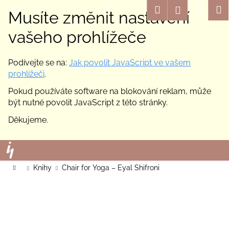
K
Hledat
Nákup
M
Přihlášení
Musíte změnit nastavení
o
Zpět
Zpět
košík
š
vašeho prohlížeče
í
C
k
Podívejte se na:
Jak povolit JavaScript ve vašem
o
prohlížeči
.
p
Pokud používáte software na blokování reklam, může
o
být nutné povolit JavaScript z této stránky.
t
ř
Děkujeme.
e
Přejít
b
na
u
obsah
Domů
Knihy
Chair for Yoga – Eyal Shifroni
j
e
t
e
n