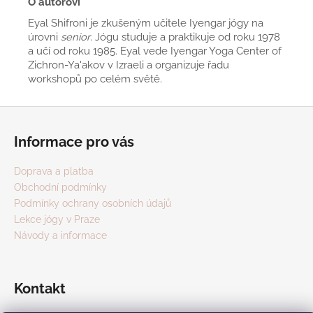
O autorovi
Eyal Shifroni je zkušeným učitele Iyengar jógy na
úrovni
senior
. Jógu studuje a praktikuje od roku 1978
a učí od roku 1985. Eyal vede Iyengar Yoga Center of
Zichron-Ya'akov v Izraeli a organizuje řadu
workshopů po celém světě.
Z
á
Informace pro vás
p
a
Doprava a platba
t
Obchodní podmínky
í
Podmínky ochrany osobních údajů
Lekce jógy v Praze
Návody a informace
Kontakt