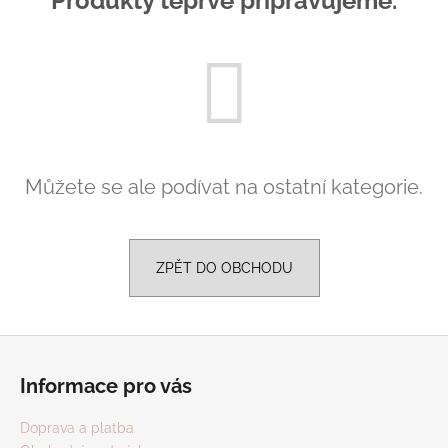
Produkty teprve připravujeme.
a
j
í
t
?
Můžete se ale podívat na ostatní kategorie.
HLEDAT
ZPĚT DO OBCHODU
D
o
Z
p
á
o
Informace pro vás
p
r
a
u
Doprava a platba