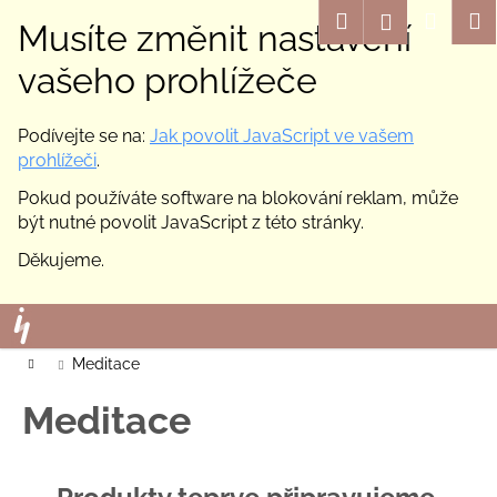
K
Hledat
Nákup
M
Přihlášení
Musíte změnit nastavení
o
Zpět
Zpět
košík
š
vašeho prohlížeče
í
C
k
Podívejte se na:
Jak povolit JavaScript ve vašem
o
prohlížeči
.
p
Pokud používáte software na blokování reklam, může
o
být nutné povolit JavaScript z této stránky.
t
ř
Děkujeme.
e
Přejít
b
na
u
obsah
Domů
Meditace
j
e
Meditace
t
e
n