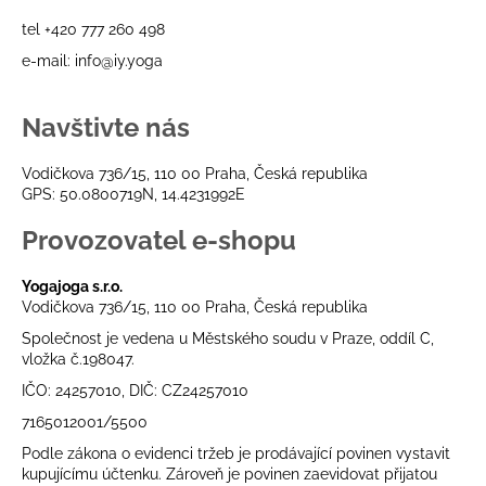
a
tel +420 777 260 498
j
e-mail: info@iy.yoga
í
t
Navštivte nás
?
Vodičkova 736/15, 110 00 Praha, Česká republika
GPS: 50.0800719N, 14.4231992E
Provozovatel e-shopu
HLEDAT
Yogajoga s.r.o.
Vodičkova 736/15, 110 00 Praha, Česká republika
Společnost je vedena u Městského soudu v Praze, oddíl C,
D
vložka č.198047.
o
p
IČO: 24257010, DIČ: CZ24257010
o
7165012001/5500
r
Podle zákona o evidenci tržeb je prodávající povinen vystavit
u
kupujícímu účtenku. Zároveň je povinen zaevidovat přijatou