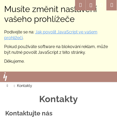
K
Hledat
Nákup
M
Přihlášení
Musíte změnit nastavení
o
Zpět
Zpět
košík
š
vašeho prohlížeče
í
C
k
Podívejte se na:
Jak povolit JavaScript ve vašem
o
prohlížeči
.
p
Pokud používáte software na blokování reklam, může
o
být nutné povolit JavaScript z této stránky.
t
ř
Děkujeme.
e
Přejít
b
na
u
obsah
Domů
Kontakty
j
e
Kontakty
t
e
Kontaktujte nás
n