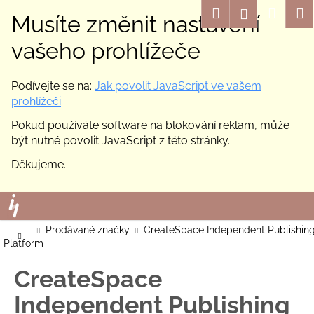
K
Hledat
Nákup
M
Přihlášení
Musíte změnit nastavení
o
Zpět
Zpět
košík
š
vašeho prohlížeče
í
C
k
Podívejte se na:
Jak povolit JavaScript ve vašem
o
prohlížeči
.
p
Pokud používáte software na blokování reklam, může
o
být nutné povolit JavaScript z této stránky.
t
ř
Děkujeme.
e
Přejít
b
na
u
obsah
Domů
Prodávané značky
CreateSpace Independent Publishin
j
Platform
e
CreateSpace
t
e
Independent Publishing
n