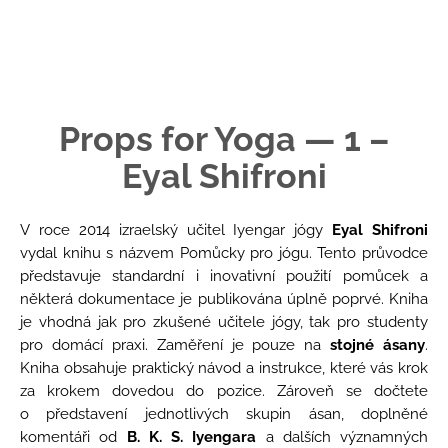
č
u
j
e
m
e
Props for Yoga — 1 –
Eyal Shifroni
KURZ
NA
IYENGAR
LANECH
V roce 2014 izraelský učitel Iyengar jógy
Eyal Shifroni
S
vydal knihu s názvem Pomůcky pro jógu. Tento průvodce
ADÉLOU
KOVALOVOU
představuje standardní i inovativní použití pomůcek a
některá dokumentace je publikována úplně poprvé. Kniha
5
790
je vhodná jak pro zkušené učitele jógy, tak pro studenty
Kč
pro domácí praxi. Zaměření je pouze na
stojné ásany
.
Kniha obsahuje praktický návod a instrukce, které vás krok
za krokem dovedou do pozice. Zároveň se dočtete
o představení jednotlivých skupin ásan, doplněné
komentáři od
B. K. S. Iyengara
a dalších významných