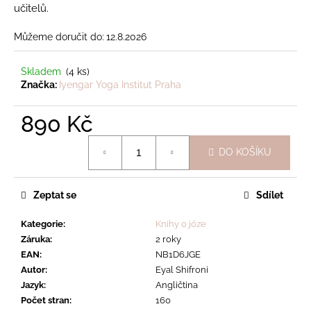
učitelů.
Můžeme doručit do:
12.8.2026
Skladem
(4 ks)
Značka:
Iyengar Yoga Institut Praha
890 Kč
Měrná
DO KOŠÍKU
cena:
Zeptat se
Sdílet
Kategorie
:
Knihy o józe
Záruka
:
2 roky
EAN
:
NB1D6JGE
Autor
:
Eyal Shifroni
Jazyk
:
Angličtina
Počet stran
:
160