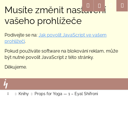
K
Hledat
Nákup
M
Přihlášení
Musíte změnit nastavení
o
Zpět
Zpět
košík
š
vašeho prohlížeče
í
C
k
Podívejte se na:
Jak povolit JavaScript ve vašem
o
prohlížeči
.
p
Pokud používáte software na blokování reklam, může
o
být nutné povolit JavaScript z této stránky.
t
ř
Děkujeme.
e
Přejít
b
na
u
obsah
Domů
Knihy
Props for Yoga — 1 – Eyal Shifroni
j
e
t
e
n