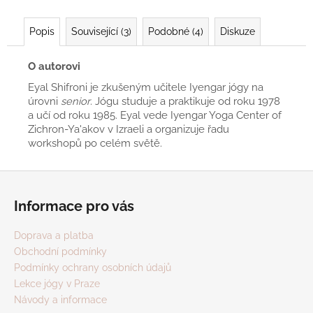
Popis
Související (3)
Podobné (4)
Diskuze
O autorovi
Eyal Shifroni je zkušeným učitele Iyengar jógy na
úrovni
senior
. Jógu studuje a praktikuje od roku 1978
a učí od roku 1985. Eyal vede Iyengar Yoga Center of
Zichron-Ya'akov v Izraeli a organizuje řadu
workshopů po celém světě.
Z
á
Informace pro vás
p
a
Doprava a platba
t
Obchodní podmínky
í
Podmínky ochrany osobních údajů
Lekce jógy v Praze
Návody a informace