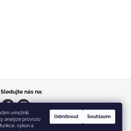
Sledujte nás na:
Vám umožnili
Odmítnout
Souhlasím
ky analýze provozu
 funkce, výkon a