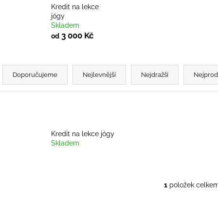
KOVALOVOU
KRISTINOU FA
Kredit na lekce
5 790 Kč
350 Kč
jógy
Skladem
3 000 Kč
od
Ř
a
Doporučujeme
Nejlevnější
Nejdražší
Nejprod
z
e
V
n
ý
p
Kredit na lekce jógy
p
Skladem
r
s
o
p
d
r
1
položek celke
u
O
o
v
k
d
l
t