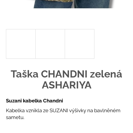
č
u
j
e
m
e
KURZ
NA
IYENGAR
LANECH
Taška CHANDNI zelená
S
ADÉLOU
KOVALOVOU
ASHARIYA
5
790
Kč
Suzani kabelka Chandni
Kabelka vznikla ze SUZANI výšivky na bavlněném
sametu.