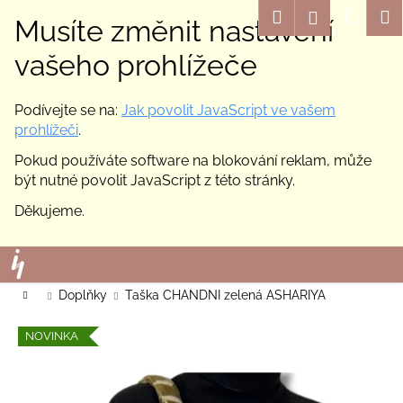
K
Hledat
Nákup
M
Přihlášení
Musíte změnit nastavení
o
Zpět
Zpět
košík
š
vašeho prohlížeče
í
C
k
Podívejte se na:
Jak povolit JavaScript ve vašem
o
prohlížeči
.
p
Pokud používáte software na blokování reklam, může
o
být nutné povolit JavaScript z této stránky.
t
ř
Děkujeme.
e
Přejít
b
na
u
obsah
Domů
Doplňky
Taška CHANDNI zelená ASHARIYA
j
e
NOVINKA
t
e
n