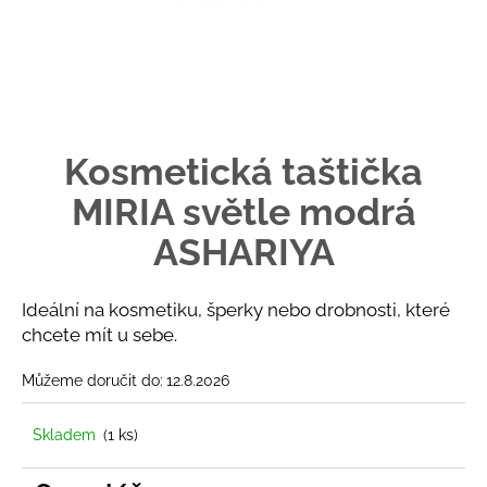
č
u
j
e
m
e
Kosmetická taštička
LETNÍ
MIRIA světle modrá
KIRTAN
VE
ASHARIYA
STROMOVCE
S
KRISTINOU
FALTEJSKOVOU
Ideální na kosmetiku, šperky nebo drobnosti, které
350
chcete mít u sebe.
Kč
Můžeme doručit do:
12.8.2026
Skladem
(1 ks)